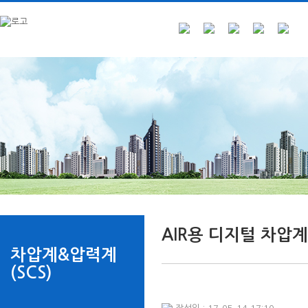
AIR용 디지털 차압계
차압계&압력계
(SCS)