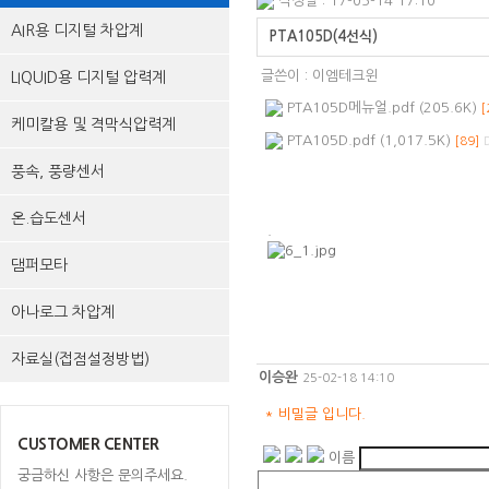
작성일 : 17-05-14 17:10
AIR용 디지털 차압계
PTA105D(4선식)
글쓴이 :
이엠테크윈
LIQUID용 디지털 압력계
PTA105D메뉴얼.pdf (205.6K)
[
케미칼용 및 격막식압력계
PTA105D.pdf (1,017.5K)
[89]
풍속, 풍량센서
온.습도센서
.
댐퍼모타
아나로그 차압계
자료실(접점설정방법)
이승완
25-02-18 14:10
*
비밀글 입니다.
CUSTOMER CENTER
이름
궁금하신 사항은 문의주세요.